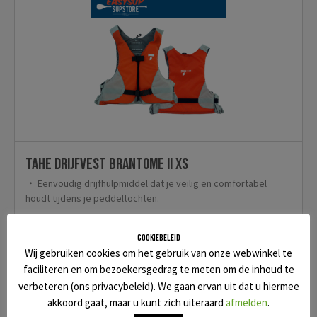
TAHE Drijfvest Brantome II XS
Eenvoudig drijfhulpmiddel dat je veilig en comfortabel
houdt tijdens je peddeltochten.
Cookiebeleid
Wij gebruiken cookies om het gebruik van onze webwinkel te
faciliteren en om bezoekersgedrag te meten om de inhoud te
€45
Toevoegen
verbeteren (ons privacybeleid). We gaan ervan uit dat u hiermee
akkoord gaat, maar u kunt zich uiteraard
afmelden
.