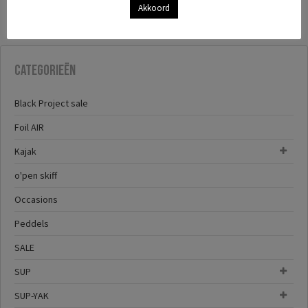
Akkoord
Categorieën
Black Project sale
Foil AIR
Kajak
o'pen skiff
Occasions
Peddels
SALE
SUP
SUP-YAK