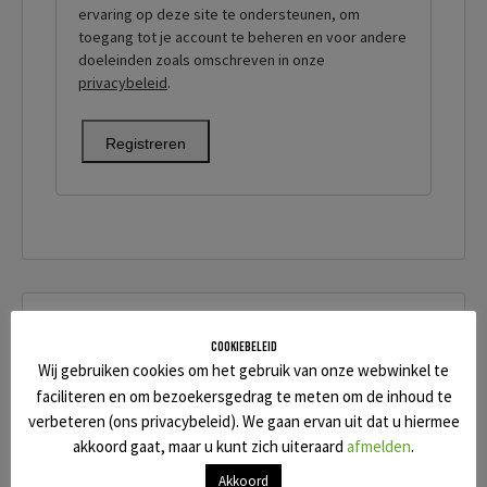
ervaring op deze site te ondersteunen, om
toegang tot je account te beheren en voor andere
doeleinden zoals omschreven in onze
privacybeleid
.
Registreren
Productcategorieën
Cookiebeleid
Wij gebruiken cookies om het gebruik van onze webwinkel te
Black Project sale
faciliteren en om bezoekersgedrag te meten om de inhoud te
verbeteren (ons privacybeleid). We gaan ervan uit dat u hiermee
Foil AIR
akkoord gaat, maar u kunt zich uiteraard
afmelden
.
Kajak
Akkoord