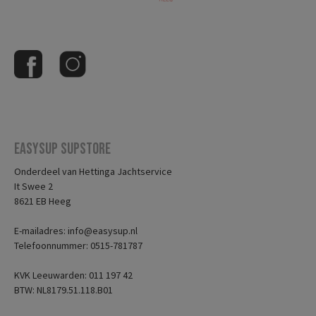
Easysup Supstore
Onderdeel van Hettinga Jachtservice
It Swee 2
8621 EB Heeg
E-mailadres: info@easysup.nl
Telefoonnummer: 0515-781787
KVK Leeuwarden: 011 197 42
BTW: NL8179.51.118.B01