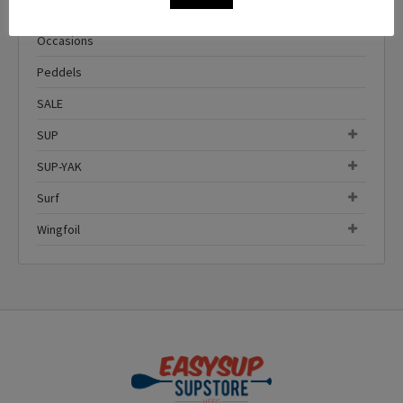
o'pen skiff
Occasions
Peddels
SALE
SUP
SUP-YAK
Surf
Wingfoil