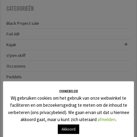
Categorieën
Black Project sale
Foil AIR
Kajak
o'pen skiff
Occasions
Peddels
SALE
Cookiebeleid
Wij gebruiken cookies om het gebruik van onze webwinkel te
SUP
faciliteren en om bezoekersgedrag te meten om de inhoud te
SUP-YAK
verbeteren (ons privacybeleid). We gaan ervan uit dat u hiermee
akkoord gaat, maar u kunt zich uiteraard
afmelden
.
Surf
Akkoord
Wingfoil