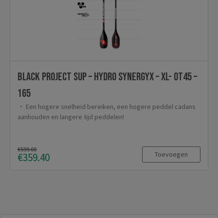
Black Project SUP – Hydro SynergyX – XL- OT45 –
165
Een hogere snelheid bereiken, een hogere peddel cadans
aanhouden en langere tijd peddelen!
€599.00
Toevoegen
€359.40