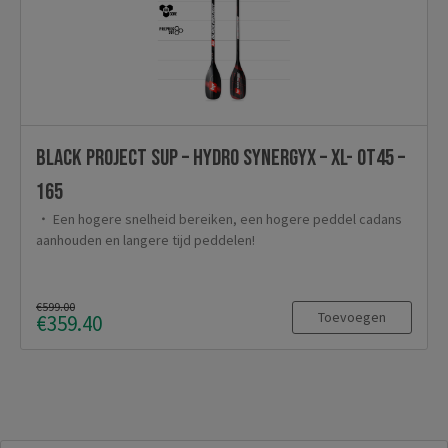
Black Project SUP – Hydro SynergyX – XL- OT45 –
165
Een hogere snelheid bereiken, een hogere peddel cadans
aanhouden en langere tijd peddelen!
€599.00
Toevoegen
€359.40