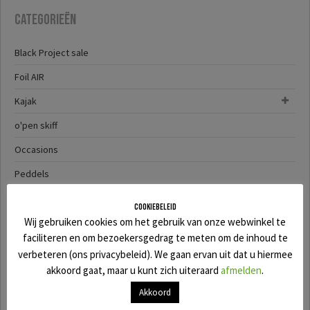
Categorieën
Black Project sale
Foil AIR
Kajak
o'pen skiff
Occasions
Peddels
SALE
Cookiebeleid
Wij gebruiken cookies om het gebruik van onze webwinkel te
SUP
faciliteren en om bezoekersgedrag te meten om de inhoud te
SUP-YAK
verbeteren (ons privacybeleid). We gaan ervan uit dat u hiermee
akkoord gaat, maar u kunt zich uiteraard
afmelden
.
Surf
Akkoord
Wingfoil