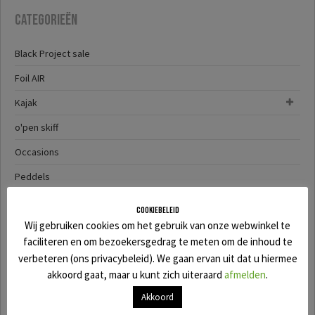
Categorieën
Black Project sale
Foil AIR
Kajak
o'pen skiff
Occasions
Peddels
SALE
Cookiebeleid
Wij gebruiken cookies om het gebruik van onze webwinkel te
SUP
faciliteren en om bezoekersgedrag te meten om de inhoud te
SUP-YAK
verbeteren (ons privacybeleid). We gaan ervan uit dat u hiermee
akkoord gaat, maar u kunt zich uiteraard
afmelden
.
Surf
Akkoord
Wingfoil