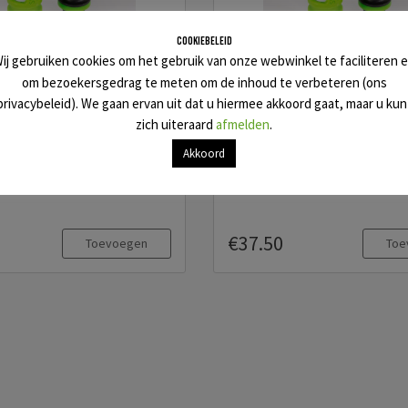
Cookiebeleid
ij gebruiken cookies om het gebruik van onze webwinkel te faciliteren 
om bezoekersgedrag te meten om de inhoud te verbeteren (ons
r Remover – Zwart
Silent Air Remover – Gro
privacybeleid). We gaan ervan uit dat u hiermee akkoord gaat, maar u kun
per voor opblaasbare SUP-
Geluiddemper voor opblaasba
zich uiteraard
afmelden
.
s en boten die voorzien zijn
boards, kajaks en boten die voorz
Akkoord
ntiel
van een HR ventiel
€37.50
Toevoegen
Toe