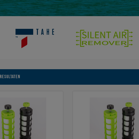
Gesorteerd
 resultaten
op
nieuwste