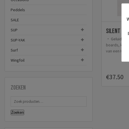
Peddels
W
SALE
Silent Ai
SUP
Geluiddem
SUP-YAK
boards, kajak
Surf
van een HR ve
Wingfoil
€37.50
Zoeken
Zoeken