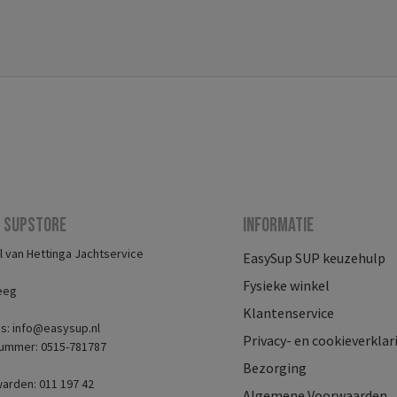
 Supstore
Informatie
 van Hettinga Jachtservice
EasySup SUP keuzehulp
Fysieke winkel
eeg
Klantenservice
es: info@easysup.nl
Privacy- en cookieverklar
ummer: 0515-781787
Bezorging
arden: 011 197 42
Algemene Voorwaarden