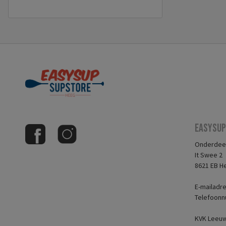
Easysup
Onderdeel
It Swee 2
8621 EB H
E-mailadr
Telefoonn
KVK Leeuw