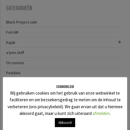
Categorieën
Black Project sale
Foil AIR
Kajak
o'pen skiff
Occasions
Peddels
SALE
Cookiebeleid
Wij gebruiken cookies om het gebruik van onze webwinkel te
SUP
faciliteren en om bezoekersgedrag te meten om de inhoud te
SUP-YAK
verbeteren (ons privacybeleid). We gaan ervan uit dat u hiermee
akkoord gaat, maar u kunt zich uiteraard
afmelden
.
Surf
Akkoord
Wingfoil