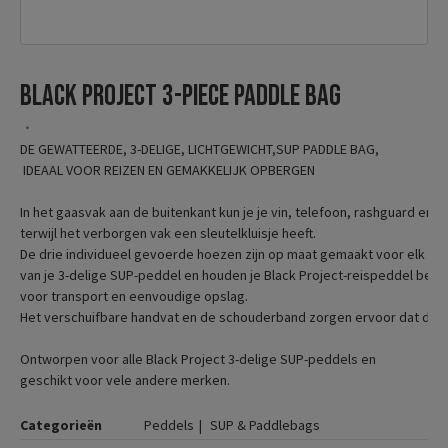
Black Project 3-piece paddle bag
DE GEWATTEERDE, 3-DELIGE, LICHTGEWICHT,SUP PADDLE BAG,

 IDEAAL VOOR REIZEN EN GEMAKKELIJK OPBERGEN

In het gaasvak aan de buitenkant kun je je vin, telefoon, rashguard en r
terwijl het verborgen vak een sleutelkluisje heeft. 

De drie individueel gevoerde hoezen zijn op maat gemaakt voor elk ond
van je 3-delige SUP-peddel en houden je Black Project-reispeddel besc
voor transport en eenvoudige opslag. 

Het verschuifbare handvat en de schouderband zorgen ervoor dat de tas i
Ontworpen voor alle Black Project 3-delige SUP-peddels en 

Categorieën
Peddels
SUP & Paddlebags