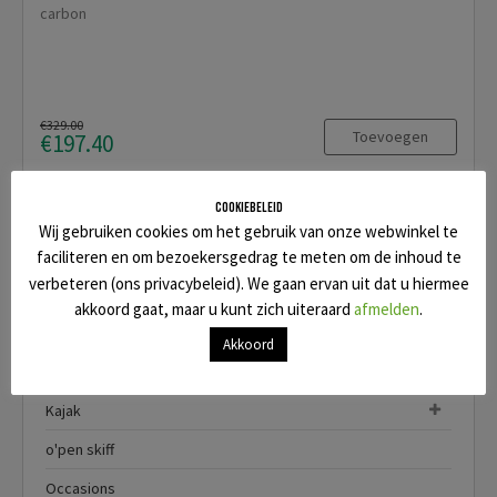
carbon
€329.00
Toevoegen
€197.40
Cookiebeleid
Wij gebruiken cookies om het gebruik van onze webwinkel te
faciliteren en om bezoekersgedrag te meten om de inhoud te
Categorieën
verbeteren (ons privacybeleid). We gaan ervan uit dat u hiermee
akkoord gaat, maar u kunt zich uiteraard
afmelden
.
Black Project sale
Akkoord
Foil AIR
Kajak
o'pen skiff
Occasions