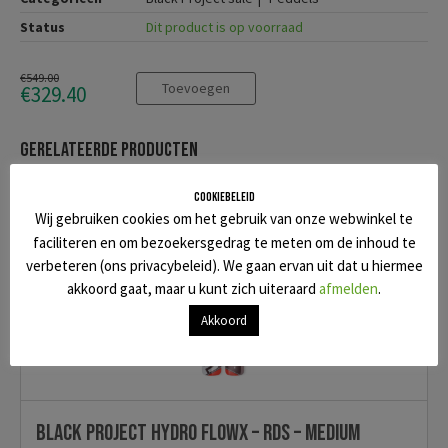
Status
Dit product is op voorraad
€549.00
Toevoegen
€329.40
Gerelateerde producten
SALE!
Cookiebeleid
Wij gebruiken cookies om het gebruik van onze webwinkel te
faciliteren en om bezoekersgedrag te meten om de inhoud te
verbeteren (ons privacybeleid). We gaan ervan uit dat u hiermee
akkoord gaat, maar u kunt zich uiteraard
afmelden
.
Akkoord
Black Project Hydro FlowX – RDS – Medium