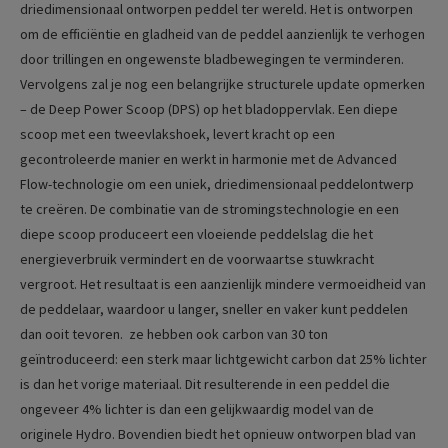
driedimensionaal ontworpen peddel ter wereld. Het is ontworpen
om de efficiëntie en gladheid van de peddel aanzienlijk te verhogen
door trillingen en ongewenste bladbewegingen te verminderen.
Vervolgens zal je nog een belangrijke structurele update opmerken
– de Deep Power Scoop (DPS) op het bladoppervlak. Een diepe
scoop met een tweevlakshoek, levert kracht op een
gecontroleerde manier en werkt in harmonie met de Advanced
Flow-technologie om een ​​uniek, driedimensionaal peddelontwerp
te creëren.
De combinatie van de stromingstechnologie en een
diepe scoop produceert een vloeiende peddelslag die het
energieverbruik vermindert en de voorwaartse stuwkracht
vergroot. Het resultaat is een aanzienlijk mindere vermoeidheid van
de peddelaar, waardoor u langer, sneller en vaker kunt peddelen
dan ooit tevoren.
ze hebben ook carbon van 30 ton
geïntroduceerd: een sterk maar lichtgewicht carbon dat 25% lichter
is dan het vorige materiaal. Dit resulterende in een peddel die
ongeveer 4% lichter is dan een gelijkwaardig model van de
originele Hydro. Bovendien biedt het opnieuw ontworpen blad van