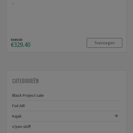
€549.00
Toevoegen
€329.40
Categorieën
Black Project sale
Foil AIR
Kajak
o'pen skiff