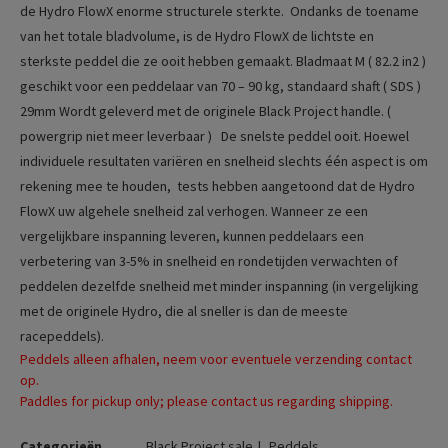
de Hydro FlowX enorme structurele sterkte. Ondanks de toename
van het totale bladvolume, is de Hydro FlowX de lichtste en
sterkste peddel die ze ooit hebben gemaakt.
Bladmaat M ( 82.2 in2 )
geschikt voor een peddelaar van 70 – 90 kg, standaard shaft ( SDS )
29mm
Wordt geleverd met de originele Black Project handle. (
powergrip niet meer leverbaar )
De snelste peddel ooit. Hoewel
individuele resultaten variëren en snelheid slechts één aspect is om
rekening mee te houden, tests hebben aangetoond dat de Hydro
FlowX uw algehele snelheid zal verhogen. Wanneer ze een
vergelijkbare inspanning leveren, kunnen peddelaars een
verbetering van 3-5% in snelheid en rondetijden verwachten of
peddelen dezelfde snelheid met minder inspanning (in vergelijking
met de originele Hydro, die al sneller is dan de meeste
racepeddels).
Peddels alleen afhalen, neem voor eventuele verzending contact
op.
Paddles for pickup only; please contact us regarding shipping.
Categorieën
Black Project sale
Peddels