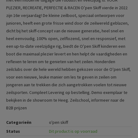
met een moderne tuigage die robuust en veelzijdig is.
VOOR
PLEZIER, RECREATIE, PERFECTIE & RACEN O’pen Skiff vierde in 2022
zijn 16e verjaardag! De kleine zeilboot, speciaal ontworpen voor
junioren, heeft een grote frisse wind door de zeilwereld geblazen,
dicht bij het skiff-concept van de nieuwe generatie, heel snel en
heel eenvoudig. 100% open, zelflozend, snel en responsief, met
een up-to-date veelzijdige rig, biedt de O’pen Skiff kinderen een
boot die maximaal plezier levert en hen helpt de vaardigheden en
reflexen te leren om te genieten van het zeilen. Honderden
zeilclubs over de hele wereld hebben gekozen voor de O’pen Skiff,
voor een nieuwe, leuke manier om les te geven in zeilen om
jongeren aan te trekken die zich aangetrokken voelen tot nieuwe
zeilsporten.
Compleet
Levering op bestelling.
Demo exemplaar te
bekijken in de showroom te Heeg.
Zeilschool, informeer naar de
B2B prijzen
Categorieën
o'pen skiff
Status
Dit product is op voorraad