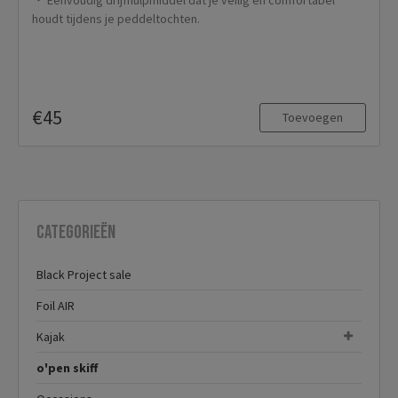
Eenvoudig drijfhulpmiddel dat je veilig en comfortabel
houdt tijdens je peddeltochten.
€45
Toevoegen
Categorieën
Black Project sale
Foil AIR
Kajak
o'pen skiff