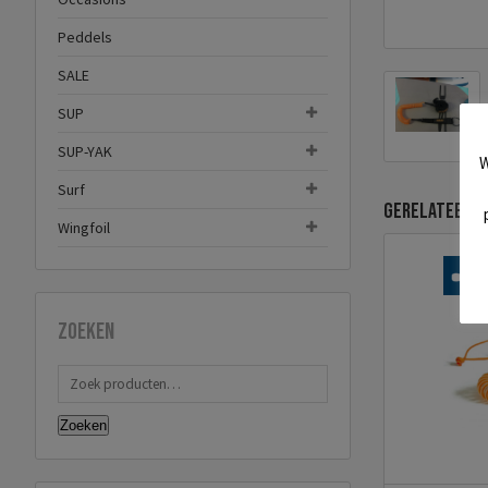
Peddels
SALE
SUP
SUP-YAK
W
Surf
Gerelateerd
Wingfoil
Zoeken
Zoeken