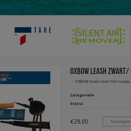
OXBOW leash zwart/ 
OXBOW leash zwart met oranje, 
Categorieën
Status
€29.00
Toevoegen