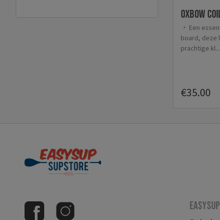
OXBOW coi
Een essent
board, deze 
prachtige kl...
€35.00
Easysup