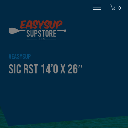
0
#EASYSUP
SIC RST 14’0 X 26″