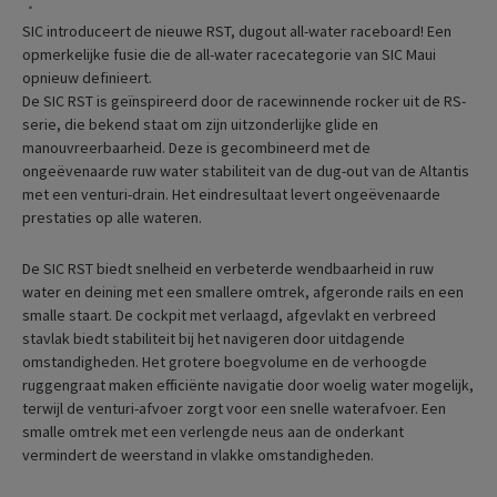
SIC introduceert de nieuwe RST, dugout all-water raceboard! Een
opmerkelijke fusie die de all-water racecategorie van SIC Maui
opnieuw definieert.
De SIC RST is geïnspireerd door de racewinnende rocker uit de RS-
serie, die bekend staat om zijn uitzonderlijke glide en
manouvreerbaarheid. Deze is gecombineerd met de
ongeëvenaarde ruw water stabiliteit van de dug-out van de Altantis
met een venturi-drain. Het eindresultaat levert ongeëvenaarde
prestaties op alle wateren.
De SIC RST biedt snelheid en verbeterde wendbaarheid in ruw
water en deining met een smallere omtrek, afgeronde rails en een
smalle staart. De cockpit met verlaagd, afgevlakt en verbreed
stavlak biedt stabiliteit bij het navigeren door uitdagende
omstandigheden. Het grotere boegvolume en de verhoogde
ruggengraat maken efficiënte navigatie door woelig water mogelijk,
terwijl de venturi-afvoer zorgt voor een snelle waterafvoer. Een
smalle omtrek met een verlengde neus aan de onderkant
vermindert de weerstand in vlakke omstandigheden.