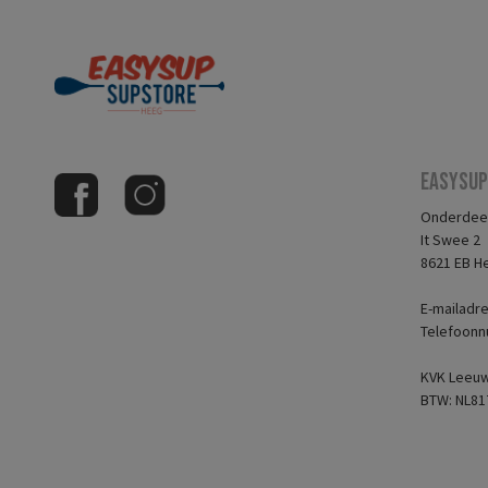
Easysup
Onderdeel
It Swee 2
8621 EB H
E-mailadr
Telefoonn
KVK Leeuw
BTW: NL81