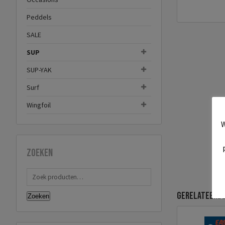
Peddels
SALE
SUP
SUP-YAK
Surf
Wingfoil
W
Zoeken
Gerelateerd
Zoeken