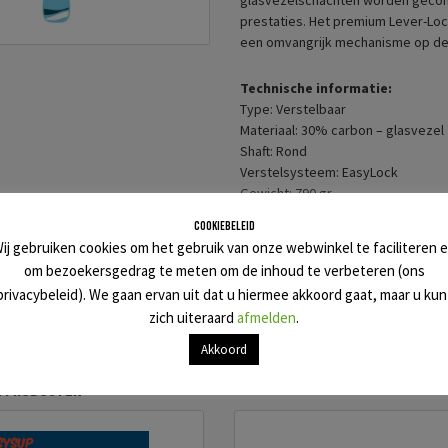
glasvezelschachten worden gecomb
prestaties. Het premium Lever-Lo
een omvangrijk mechanisme op de 
Technische informatie:
Type: Verstelbaar
Materiaal: 30% carbon – glasvezel
Shaft: Rond
Verstelsysteem: EasyLock
Gewicht: 790 gr
Cookiebeleid
Categorieën
ij gebruiken cookies om het gebruik van onze webwinkel te faciliteren 
Status
om bezoekersgedrag te meten om de inhoud te verbeteren (ons
privacybeleid). We gaan ervan uit dat u hiermee akkoord gaat, maar u kun
zich uiteraard
afmelden
.
€129.00
Toevoeg
Akkoord
e producten