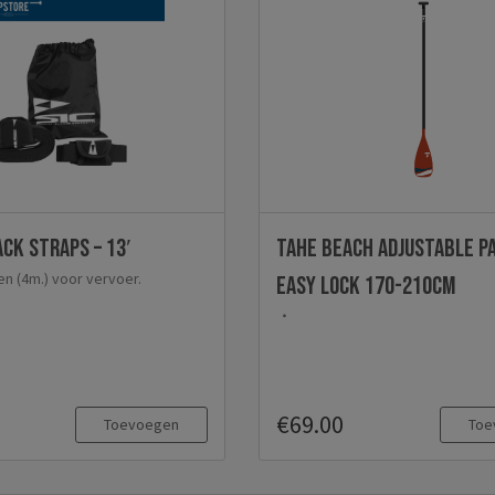
ack Straps – 13′
TAHE Beach adjustable p
n (4m.) voor vervoer.
Easy Lock 170-210cm
€69.00
Toevoegen
Toe