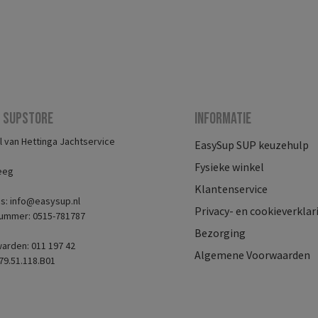
 Supstore
Informatie
 van Hettinga Jachtservice
EasySup SUP keuzehulp
Fysieke winkel
eeg
Klantenservice
es: info@easysup.nl
Privacy- en cookieverklar
ummer: 0515-781787
Bezorging
arden: 011 197 42
Algemene Voorwaarden
79.51.118.B01