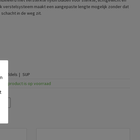
ineerd met versterkte nylon bladen voor sterkte, lichtgewicht en
ck verstelsysteem maakt een aangepaste lengte mogelijk zonder dat
schacht in de weg zit.
Peddels
SUP
en
Dit product is op voorraad
t
en