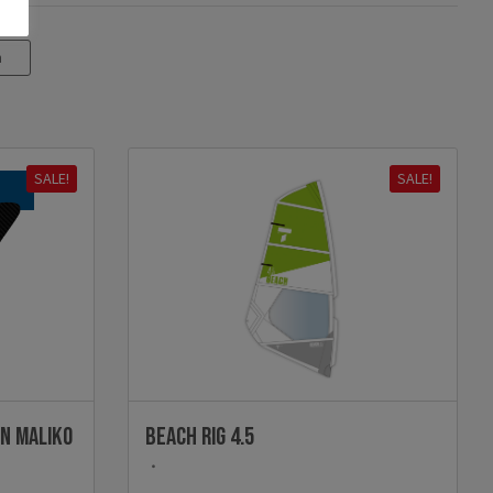
n
SALE!
SALE!
in MALIKO
BEACH RIG 4.5