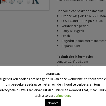
naar een smaller en sneller board
Het complete pakket bestaat uit:
Breeze Wing Air 12’6″ x 28″ boa
FCS II CONNECT Dolphin 9″ vin
Verstelbare peddel
Carry-All-rugzak
Leash
Hogedrukpomp met manomete
Reparatieset
Technische informatie:
Lengte: 12’6″ / 381 cm
Breedte: 28.0″ / 71 cm
Dikte: 6.0″ / 15 cm
Cookiebeleid
Volume: 290
ij gebruiken cookies om het gebruik van onze webwinkel te faciliteren 
Gewicht: 11 kg
om bezoekersgedrag te meten om de inhoud te verbeteren (ons
Max riders gewicht: 110 kg
privacybeleid). We gaan ervan uit dat u hiermee akkoord gaat, maar u kun
zich uiteraard
afmelden
.
Categorieën
Akkoord
Status