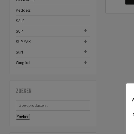
Peddels
SALE
SUP
SUP-YAK
Surf
Wingfoil
Zoeken
W
Zoeken