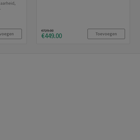
aarheid,
r
€729.00
voegen
Toevoegen
€449.00