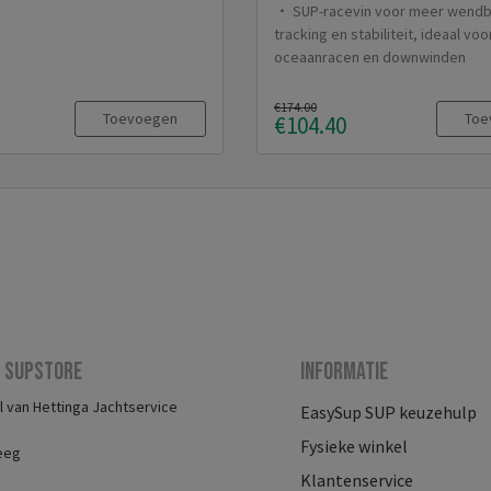
SUP-racevin voor meer wendb
tracking en stabiliteit, ideaal voo
oceaanracen en downwinden
€174.00
Toevoegen
Toe
€104.40
 Supstore
Informatie
 van Hettinga Jachtservice
EasySup SUP keuzehulp
Fysieke winkel
eeg
Klantenservice