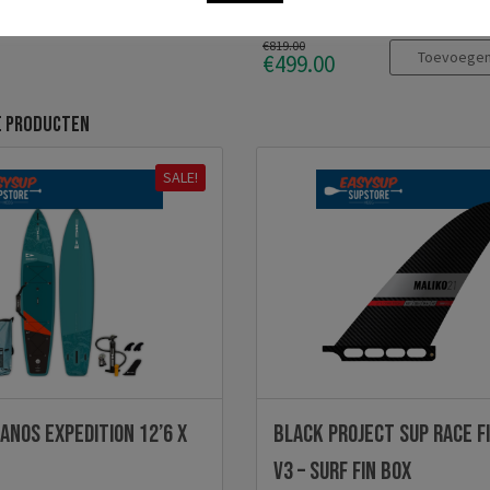
€819.00
Toevoege
€499.00
e producten
SALE!
EANOS EXPEDITION 12’6 x
Black Project SUP Race F
v3 – SURF FIN BOX