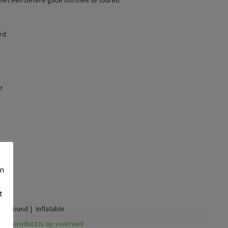
 met een betere glide om mee te touren.
rd
r
en
t
Allround
Inflatable
Dit product is op voorraad