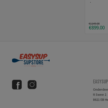
€1149.00
€899.00
Easysup
Onderdeel
It Swee 2
8621 EB H