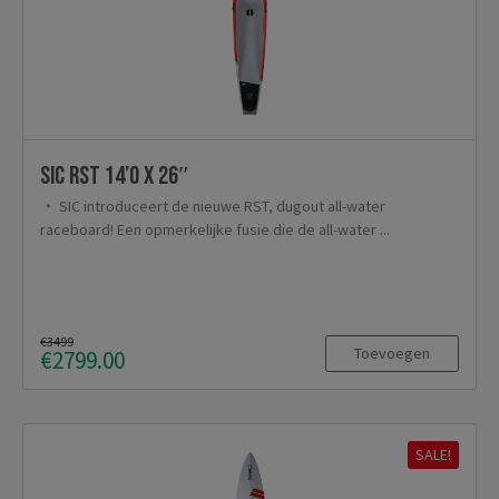
SIC RST 14’0 x 26″
SIC introduceert de nieuwe RST, dugout all-water
raceboard! Een opmerkelijke fusie die de all-water ...
€3499
Toevoegen
€2799.00
SALE!