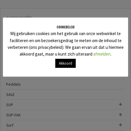
Categorieën
Cookiebeleid
Black Project sale
Wij gebruiken cookies om het gebruik van onze webwinkel te
faciliteren en om bezoekersgedrag te meten om de inhoud te
Foil AIR
verbeteren (ons privacybeleid). We gaan ervan uit dat u hiermee
Kajak
akkoord gaat, maar u kunt zich uiteraard
afmelden
.
Akkoord
o'pen skiff
Occasions
Peddels
SALE
SUP
SUP-YAK
Surf