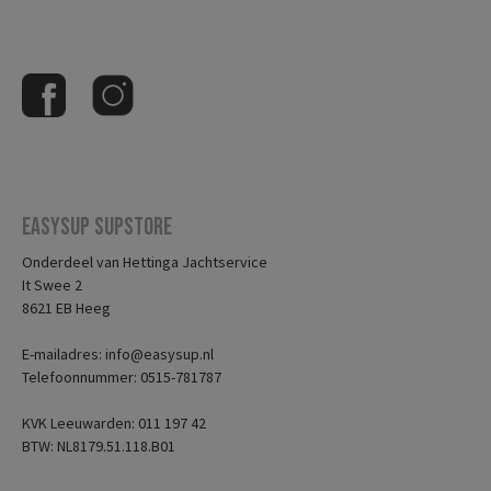
Easysup Supstore
Onderdeel van Hettinga Jachtservice
It Swee 2
8621 EB Heeg
E-mailadres: info@easysup.nl
Telefoonnummer: 0515-781787
KVK Leeuwarden: 011 197 42
BTW: NL8179.51.118.B01