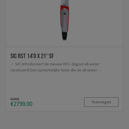
SIC RST 14’0 x 21″SF
SIC introduceert de nieuwe RST, dugout all-water
raceboard! Een opmerkelijke fusie die de all-water ...
€3499
Toevoegen
€2799.00