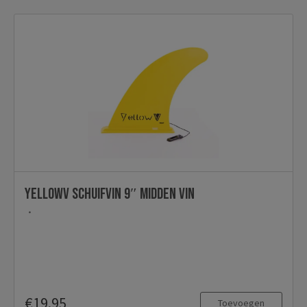
YellowV schuifvin 9″ midden vin
€19.95
Toevoegen