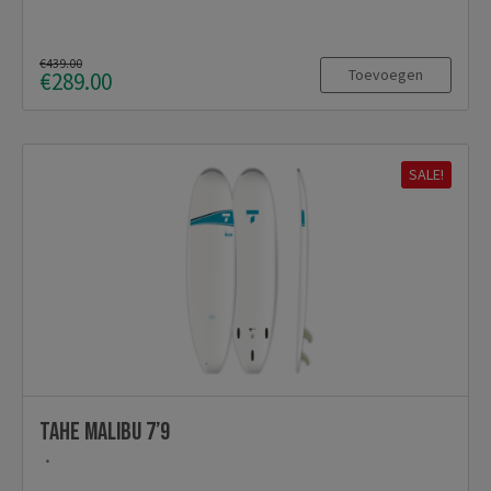
€439.00
Toevoegen
€289.00
SALE!
Tahe Malibu 7’9