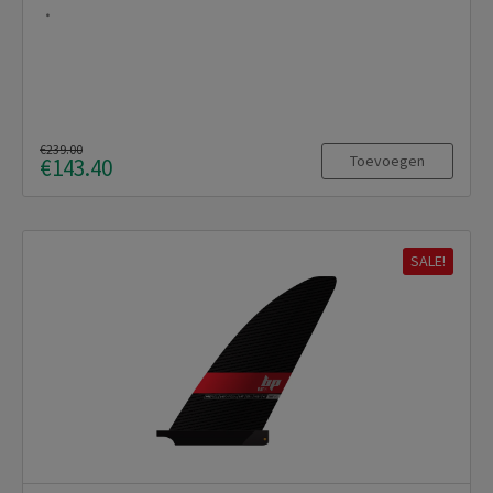
€239.00
Toevoegen
€143.40
SALE!