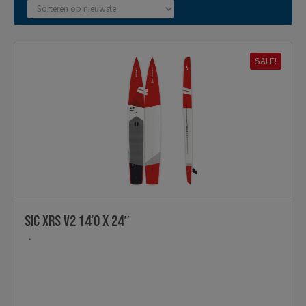
op
nieuwste
SALE!
SIC XRS V2 14’0 x 24″