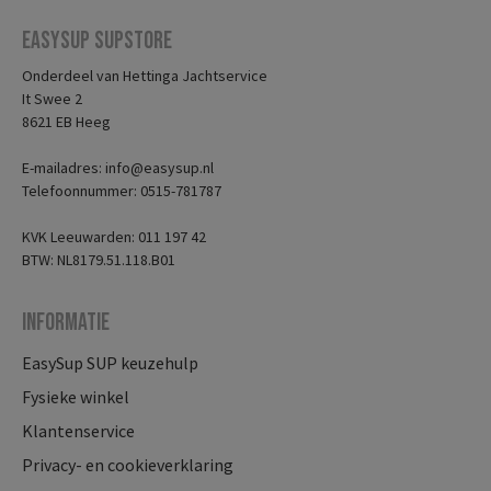
Easysup Supstore
Onderdeel van Hettinga Jachtservice
It Swee 2
8621 EB Heeg
E-mailadres: info@easysup.nl
Telefoonnummer: 0515-781787
KVK Leeuwarden: 011 197 42
BTW: NL8179.51.118.B01
Informatie
EasySup SUP keuzehulp
Fysieke winkel
Klantenservice
Privacy- en cookieverklaring