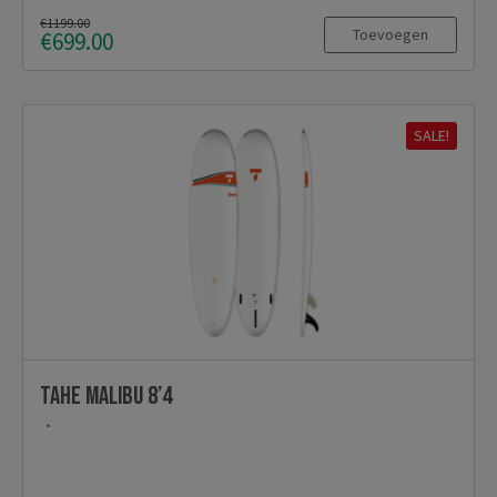
€1199.00
Toevoegen
€699.00
SALE!
TAHE Malibu 8’4