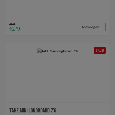
€399
Toevoegen
€279
SALE!
TAHE Mini longboard 7’6