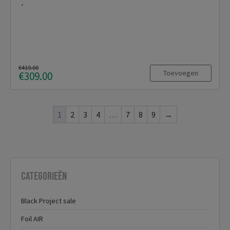
€419.00
Toevoegen
€309.00
1
2
3
4
…
7
8
9
→
Categorieën
Black Project sale
Foil AIR