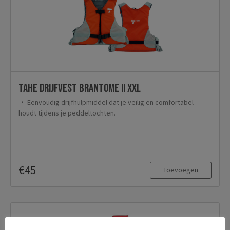
TAHE Drijfvest Brantome II XXL
Eenvoudig drijfhulpmiddel dat je veilig en comfortabel
houdt tijdens je peddeltochten.
€45
Toevoegen